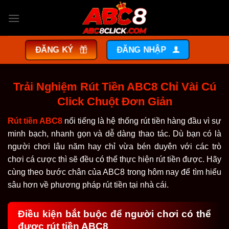
Bỏ
qua
nội
dung
ĐĂNG NHẬP
ĐĂNG KÝ
Trải Nghiệm Rút Tiền ABC8 Chỉ Vài Cú
Click Chuột Đơn Giản
Rút tiền ABC8
nổi tiếng là hệ thống rút tiền hàng đầu vì sự
minh bạch, nhanh gọn và dễ dàng thao tác. Dù bạn có là
người chơi lâu năm hay chỉ vừa bén duyên với các trò
chơi cá cược thì sẽ đều có thể thực hiện rút tiền được. Hãy
cùng theo bước chân của ABC8 trong hôm nay để tìm hiểu
sâu hơn về phương pháp rút tiền tại nhà cái.
Điều kiện bắt buộc để người chơi có thể
được rút tiền ABC8