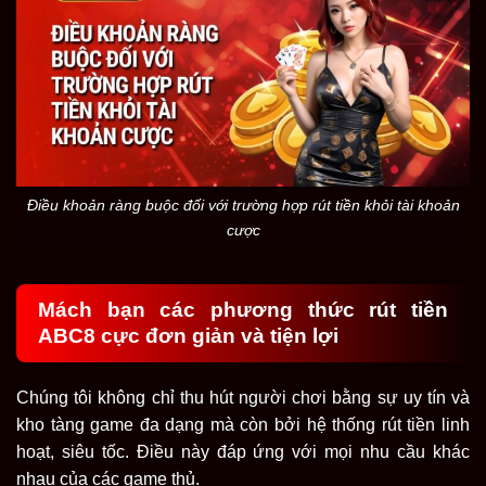
Điều khoản ràng buộc đối với trường hợp rút tiền khỏi tài khoản
cược
Mách bạn các phương thức rút tiền
ABC8 cực đơn giản và tiện lợi
Chúng tôi không chỉ thu hút người chơi bằng sự uy tín và
kho tàng game đa dạng mà còn bởi hệ thống rút tiền linh
hoạt, siêu tốc. Điều này đáp ứng với mọi nhu cầu khác
nhau của các game thủ.