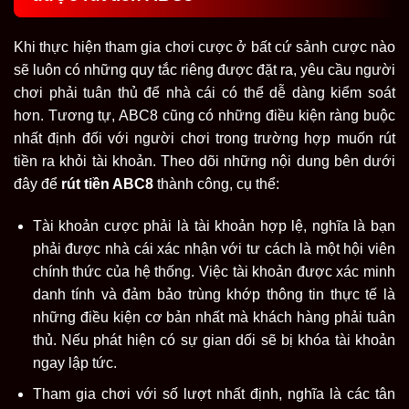
Khi thực hiện tham gia chơi cược ở bất cứ sảnh cược nào
sẽ luôn có những quy tắc riêng được đặt ra, yêu cầu người
chơi phải tuân thủ để nhà cái có thể dễ dàng kiểm soát
hơn. Tương tự, ABC8 cũng có những điều kiện ràng buộc
nhất định đối với người chơi trong trường hợp muốn rút
tiền ra khỏi tài khoản. Theo dõi những nội dung bên dưới
đây để
rút tiền ABC8
thành công, cụ thể:
Tài khoản cược phải là tài khoản hợp lệ, nghĩa là bạn
phải được nhà cái xác nhận với tư cách là một hội viên
chính thức của hệ thống. Việc tài khoản được xác minh
danh tính và đảm bảo trùng khớp thông tin thực tế là
những điều kiện cơ bản nhất mà khách hàng phải tuân
thủ. Nếu phát hiện có sự gian dối sẽ bị khóa tài khoản
ngay lập tức.
Tham gia chơi với số lượt nhất định, nghĩa là các tân