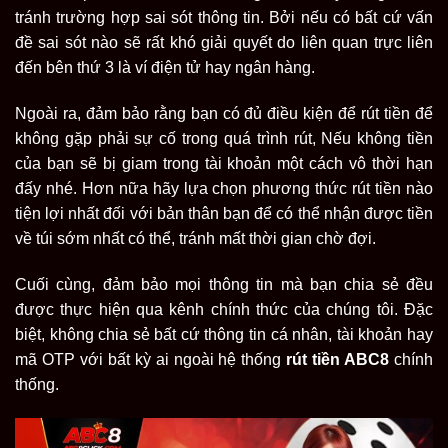
tránh trường hợp sai sót thông tin. Bởi nếu có bất cứ vấn
đề sai sót nào sẽ rất khó giải quyết do liên quan trực liên
đến bên thứ 3 là ví điện tử hay ngân hàng.
Ngoài ra, đảm bảo rằng bạn có đủ điều kiện để rút tiền để
không gặp phải sự cố trong quá trình rút, Nếu không tiền
của bạn sẽ bị giam trong tài khoản một cách vô thời hạn
đấy nhé. Hơn nữa hãy lựa chọn phương thức rút tiền nào
tiện lợi nhất đối với bản thân bạn để có thể nhận được tiền
về túi sớm nhất có thể, tránh mất thời gian chờ đợi.
Cuối cùng, đảm bảo mọi thông tin mà bạn chia sẻ đều
được thực hiện qua kênh chính thức của chúng tôi. Đặc
biệt, không chia sẻ bất cứ thông tin cá nhân, tài khoản hay
mã OTP với bất kỳ ai ngoài hệ thống
rút tiền ABC8
chính
thống.