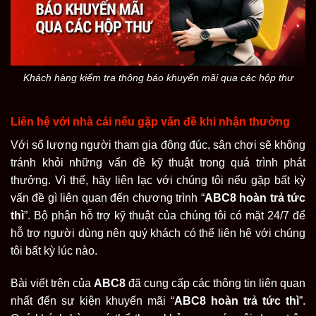
Khách hàng kiểm tra thông báo khuyến mãi qua các hộp thư
Liên hệ với nhà cái nếu gặp vấn đề khi nhận thưởng
Với số lượng người tham gia đông đúc, sân chơi sẽ không
tránh khỏi những vấn đề kỹ thuật trong quá trình phát
thưởng. Vì thế, hãy liên lạc với chúng tôi nếu gặp bất kỳ
vấn đề gì liên quan đến chương trình “
ABC8 hoàn trả tức
thì
”. Bộ phận hỗ trợ kỹ thuật của chúng tôi có mặt 24/7 để
hỗ trợ người dùng nên quý khách có thể liên hệ với chúng
tôi bất kỳ lúc nào.
Bài viết trên của
ABC8
đã cung cấp các thông tin liên quan
nhất đến sự kiện khuyến mãi “
ABC8 hoàn trả tức thì
”.