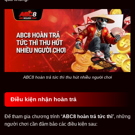
ABC8 hoàn trả tức thì thu hút nhiều người chơi
Điều kiện nhận hoàn trả
Để tham gia chương trình “
ABC8 hoàn trả tức thì
”, những
người chơi cần đảm bảo các điều kiện sau: