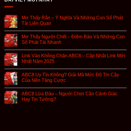
Mơ Thấy Rắn – Ý Nghĩa Và Những Con Số Phát
Tài Liên Quan
Mơ Thấy Người Chết – Điềm Báo Và Những Con
Số Phát Tài Nhanh
Link Vào Không Chặn ABC8 – Cập Nhật Link Mới
Nhất Năm 2025
ABC8 Uy Tín Không? Giải Mã Mức Độ Tin Cậy
Của Nền Tảng Cược
ABC8 Lừa Đảo – Người Chơi Cần Cảnh Giác
Hay Tin Tưởng?