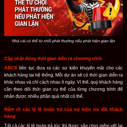
Nhà cái có thể từ chối phát thưởng nếu phát hiện gian lận
Cập nhật đúng thời gian diễn ra chương trình
ABC8
liên tục đưa ra các sự kiện khuyến mãi cho các
khách hàng tại hệ thống. Mỗi dự án sẽ có thời gian diễn ra
khác nhau và chỉ cách nhau ít ngày. Vì thế, quý khách hàng
cần theo dõi thời gian cụ thể của từng chương trình để
nhận được nhiều phần quà nhất có thể.
Nắm rõ các tỷ lệ hoàn trả của sự kiện ưu đãi khách
hàng
Tất cả các tỷ lệ hoàn trả tức thì được sân chơi niêm yết tại