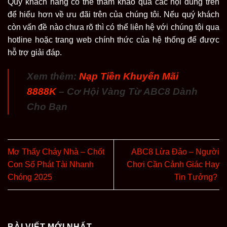
Quý khách hàng có thể tham khảo qua các nội dung trên
để hiểu hơn về ưu đãi trên của chúng tôi. Nếu quý khách
còn vấn đề nào chưa rõ thì có thể liên hệ với chúng tôi qua
hotline hoặc trang web chính thức của hệ thống để được
hỗ trợ giải đáp.
Xem thêm:
Nạp Tiền Khuyến Mãi
8888K
– Cơ Hội Vàng Từ ABC8 Dành
Cho Bạn
Mơ Thấy Cháy Nhà – Chốt
ABC8 Lừa Đảo – Người
Con Số Phát Tài Nhanh
Chơi Cần Cảnh Giác Hay
Chóng 2025
Tin Tưởng?
BÀI VIẾT MỚI NHẤT