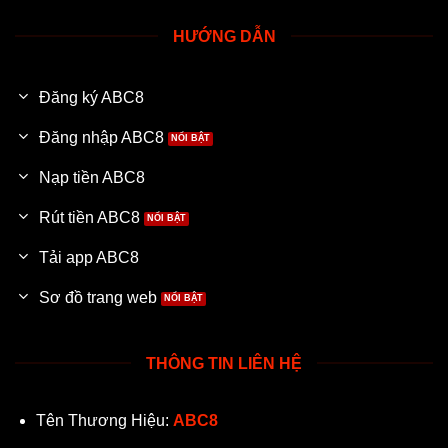
HƯỚNG DẪN
Đăng ký ABC8
Đăng nhập ABC8
Nạp tiền ABC8
Rút tiền ABC8
Tải app ABC8
Sơ đồ trang web
THÔNG TIN LIÊN HỆ
Tên Thương Hiệu:
ABC8