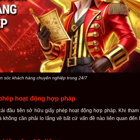
m sóc khách hàng chuyên nghiệp trong 24/7
 phép hoạt động hợp pháp
 cái đầu tiên sở hữu giấy phép hoạt động hợp pháp. Khi tham
à không cần phải lo lắng về bất cứ vấn đề nào liên quan đến 