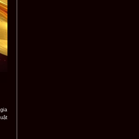
 gia
luật