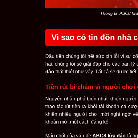
Thông tin ABC8 lừa
Vì sao có tin đồn nhà 
Đầu tiên chúng tôi hết sức xin lỗi vì sự
hai, chúng tôi sẽ giải đáp cho các bạn lý 
đảo
thất thiệt như vậy. Tất cả sẽ được tiế
Tiền rút bị chậm vì người chơi
Nguyên nhân phổ biến nhất khiến người
thao tác rút tiền ra khỏi tài khoản cá cư
khiến nhiều người chơi mới nghi ngờ về
khoản mới một cách đáng kể.
Mấu chốt của vấn đề
ABC8 lừa đảo
là ng