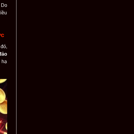
. Do
điều
ược
 đó,
đảo
ể hạ