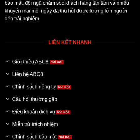
bảo mật, đội ngũ chăm sóc khách hàng tận tâm và nhiều
khuyến mãi mỗi ngày đã thu hút được lượng lớn người
đến trải nghiệm.
LIÊN KẾT NHANH
Giới thiệu ABC8
Liên hệ ABC8
Chính sách riêng tư
Câu hỏi thường gặp
Điều khoản dịch vụ
Miễn trừ trách nhiệm
Chính sách bảo mật