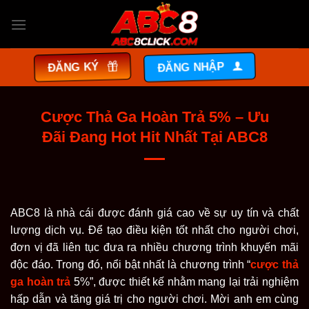
Bỏ
qua
nội
dung
ĐĂNG KÝ
ĐĂNG NHẬP
Cược Thả Ga Hoàn Trả 5% – Ưu
Đãi Đang Hot Hit Nhất Tại ABC8
ABC8 là nhà cái được đánh giá cao về sự uy tín và chất
lượng dịch vụ. Để tạo điều kiện tốt nhất cho người chơi,
đơn vị đã liên tục đưa ra nhiều chương trình khuyến mãi
độc đáo. Trong đó, nổi bật nhất là chương trình “
cược thả
ga hoàn trả
5%
”, được thiết kế nhằm mang lại trải nghiệm
hấp dẫn và tăng giá trị cho người chơi. Mời anh em cùng