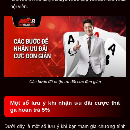
hội viên.
Các bước để nhận ưu đãi cực đơn giản
Một số lưu ý khi nhận ưu đãi cược thả
ga hoàn trả 5%
Dưới đây là một số lưu ý khi bạn tham gia chương trình