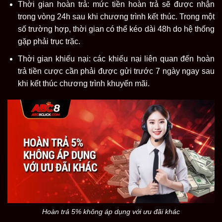
Thời gian hoàn trả: mức tiền hoàn trả sẽ được nhận
trong vòng 24h sau khi chương trình kết thúc. Trong một
số trường hợp, thời gian có thể kéo dài 48h do hệ thống
gặp phải trục trặc.
Thời gian khiếu nại: các khiếu nại liên quan đến hoàn
trả tiền cược cần phải được gửi trước 7 ngày ngay sau
khi kết thúc chương trình khuyến mãi.
Hoàn trả 5% không áp dụng với ưu đãi khác