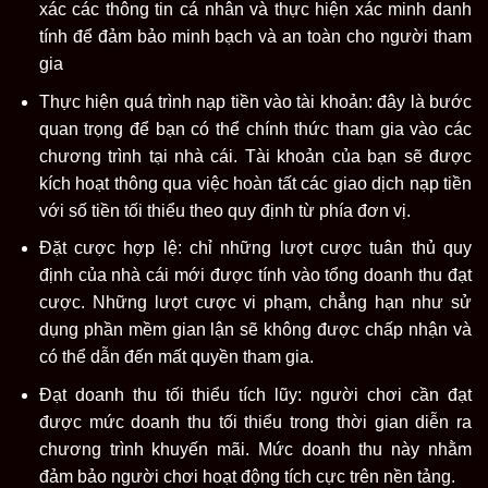
xác các thông tin cá nhân và thực hiện xác minh danh
tính để đảm bảo minh bạch và an toàn cho người tham
gia
Thực hiện quá trình nạp tiền vào tài khoản: đây là bước
quan trọng để bạn có thể chính thức tham gia vào các
chương trình tại nhà cái. Tài khoản của bạn sẽ được
kích hoạt thông qua việc hoàn tất các giao dịch nạp tiền
với số tiền tối thiểu theo quy định từ phía đơn vị.
Đặt cược hợp lệ: chỉ những lượt cược tuân thủ quy
định của nhà cái mới được tính vào tổng doanh thu đạt
cược. Những lượt cược vi phạm, chẳng hạn như sử
dụng phần mềm gian lận sẽ không được chấp nhận và
có thể dẫn đến mất quyền tham gia.
Đạt doanh thu tối thiểu tích lũy: người chơi cần đạt
được mức doanh thu tối thiểu trong thời gian diễn ra
chương trình khuyến mãi. Mức doanh thu này nhằm
đảm bảo người chơi hoạt động tích cực trên nền tảng.