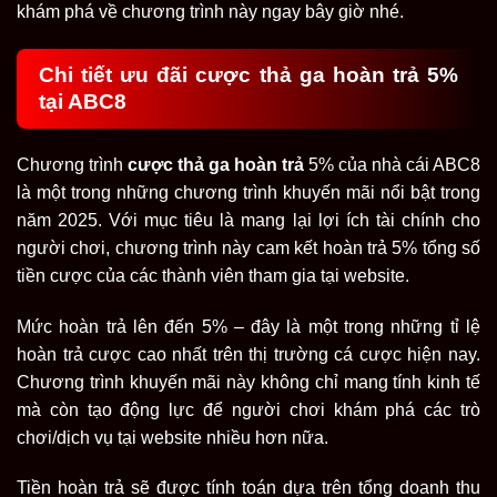
khám phá về chương trình này ngay bây giờ nhé.
Chi tiết ưu đãi cược thả ga hoàn trả 5%
tại ABC8
Chương trình
cược thả ga hoàn trả
5%
của nhà cái ABC8
là một trong những chương trình khuyến mãi nổi bật trong
năm 2025. Với mục tiêu là mang lại lợi ích tài chính cho
người chơi, chương trình này cam kết hoàn trả 5% tổng số
tiền cược của các thành viên tham gia tại website.
Mức hoàn trả lên đến 5% – đây là một trong những tỉ lệ
hoàn trả cược cao nhất trên thị trường cá cược hiện nay.
Chương trình khuyến mãi này không chỉ mang tính kinh tế
mà còn tạo động lực để người chơi khám phá các trò
chơi/dịch vụ tại website nhiều hơn nữa.
Tiền hoàn trả sẽ được tính toán dựa trên tổng doanh thu