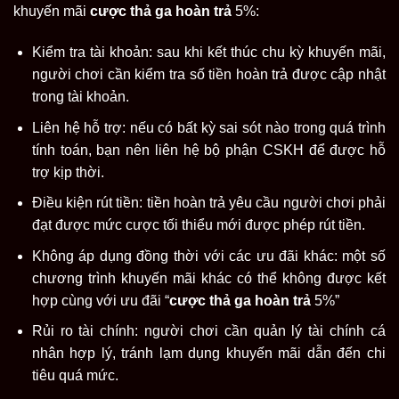
khuyến mãi
cược thả ga hoàn trả
5%
:
Kiểm tra tài khoản: sau khi kết thúc chu kỳ khuyến mãi,
người chơi cần kiểm tra số tiền hoàn trả được cập nhật
trong tài khoản.
Liên hệ hỗ trợ: nếu có bất kỳ sai sót nào trong quá trình
tính toán, bạn nên liên hệ bộ phận CSKH để được hỗ
trợ kịp thời.
Điều kiện rút tiền: tiền hoàn trả yêu cầu người chơi phải
đạt được mức cược tối thiểu mới được phép rút tiền.
Không áp dụng đồng thời với các ưu đãi khác: một số
chương trình khuyến mãi khác có thể không được kết
hợp cùng với ưu đãi “
cược thả ga hoàn trả
5%
”
Rủi ro tài chính: người chơi cần quản lý tài chính cá
nhân hợp lý, tránh lạm dụng khuyến mãi dẫn đến chi
tiêu quá mức.