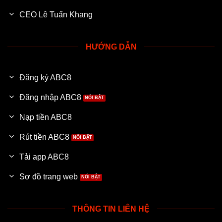
CEO Lê Tuấn Khang
HƯỚNG DẪN
Đăng ký ABC8
Đăng nhập ABC8
Nạp tiền ABC8
Rút tiền ABC8
Tải app ABC8
Sơ đồ trang web
THÔNG TIN LIÊN HỆ